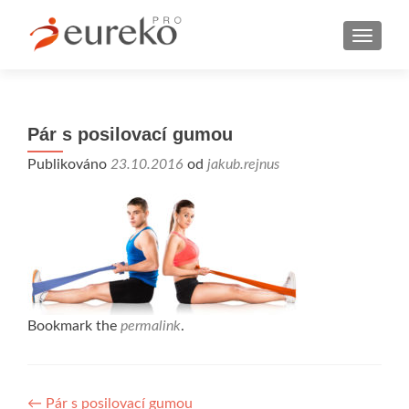
MENU
Pár s posilovací gumou
Publikováno
23.10.2016
od
jakub.rejnus
Bookmark the
permalink
.
Navigace
←
Pár s posilovací gumou