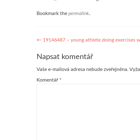
Bookmark the
permalink
.
Navigace
←
19146487 – young athlete doing exercises w
pro
Napsat komentář
příspěvek
Vaše e-mailová adresa nebude zveřejněna.
Vyža
Komentář
*