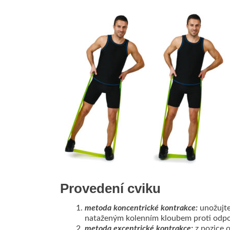
Provedení cviku
metoda koncentrické kontrakce:
unožujte
nataženým kolenním kloubem proti odpo
metoda excentrické kontrakce:
z pozice 