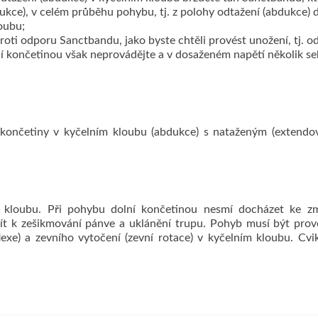
ukce), v celém průběhu pohybu, tj. z polohy odtažení (abdukce) 
oubu;
proti odporu Sanctbandu, jako byste chtěli provést unožení, tj. o
ní končetinou však neprovádějte a v dosaženém napětí několik s
ní končetiny v kyčelním kloubu (abdukce) s nataženým (extend
 kloubu. Při pohybu dolní končetinou nesmí docházet ke z
ít k zešikmování pánve a uklánění trupu. Pohyb musí být pro
flexe) a zevního vytočení (zevní rotace) v kyčelním kloubu. Cvi