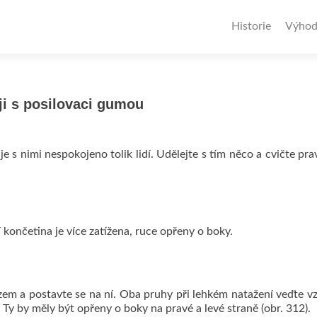
Historie
Výhod
ji s posilovaci gumou
e s nimi nespokojeno tolik lidí. Udělejte s tím něco a cvičte pra
končetina je více zatížena, ruce opřeny o boky.
em a postavte se na ní. Oba pruhy při lehkém natažení veďte v
 Ty by měly být opřeny o boky na pravé a levé straně (obr. 312).