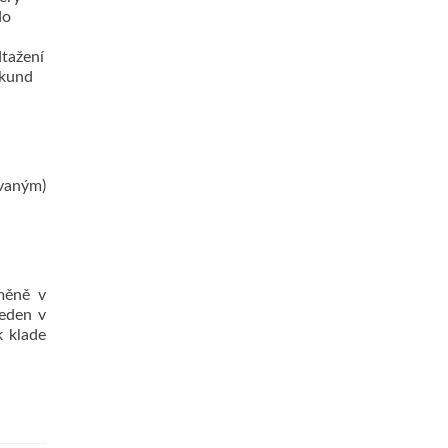
do
dtažení
ekund
ovaným)
měně v
veden v
k klade