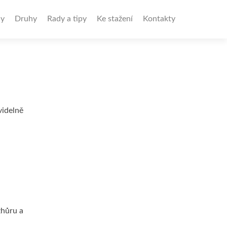
y
Druhy
Rady a tipy
Ke stažení
Kontakty
videlně
zhůru a