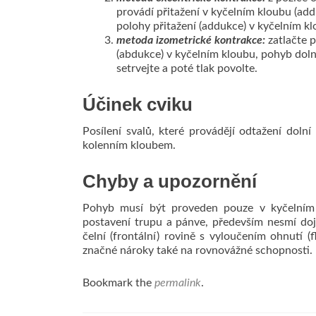
provádí přitažení v kyčelním kloubu (add
polohy přitažení (addukce) v kyčelním kl
metoda izometrické kontrakce:
zatlačte 
(abdukce) v kyčelním kloubu, pohyb dol
setrvejte a poté tlak povolte.
Účinek cviku
Posílení svalů, které provádějí odtažení dol
kolenním kloubem.
Chyby a upozornění
Pohyb musí být proveden pouze v kyčelním
postavení trupu a pánve, především nesmí doj
čelní (frontální) rovině s vyloučením ohnutí (
značné nároky také na rovnovážné schopnosti.
Bookmark the
permalink
.