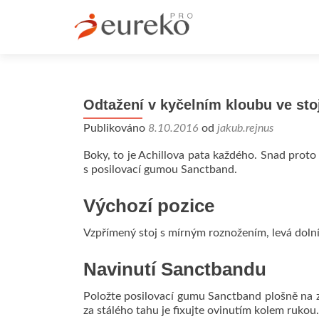
Odtažení v kyčelním kloubu ve sto
Publikováno
8.10.2016
od
jakub.rejnus
Boky, to je Achillova pata každého. Snad proto j
s posilovací gumou Sanctband.
Výchozí pozice
Vzpřímený stoj s mírným roznožením, levá dolní 
Navinutí Sanctbandu
Položte posilovací gumu Sanctband plošně na z
za stálého tahu je fixujte ovinutím kolem rukou.