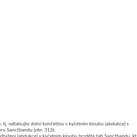
, tj. odtahujte dolní končetinu v kyčelním kloubu (abdukce) s
ru Sanctbandu (obr. 313);
odtažení (abdukce) v kyčelním kloubu brzděte tah Sanctbandu, kt