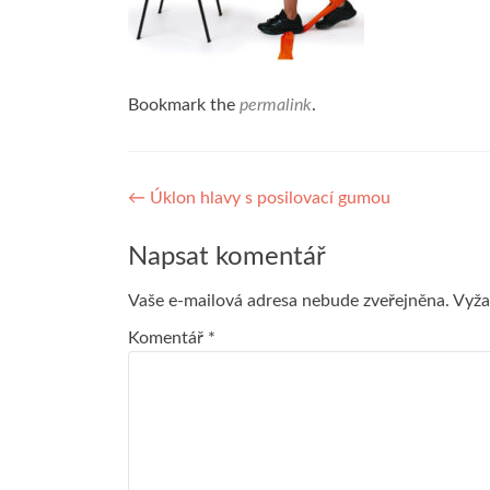
Bookmark the
permalink
.
Navigace
←
Úklon hlavy s posilovací gumou
pro
Napsat komentář
příspěvek
Vaše e-mailová adresa nebude zveřejněna.
Vyža
Komentář
*