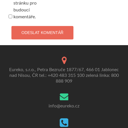
stránku pro
budoucí
komentáře.
Eureko, s.r.o., Petra Bezruče 1877/67, 466 01 Jablonec
nad Nisou, ČR tel.: +420 483 315 100 zelená linka: 800
888 909
info@eureko.cz