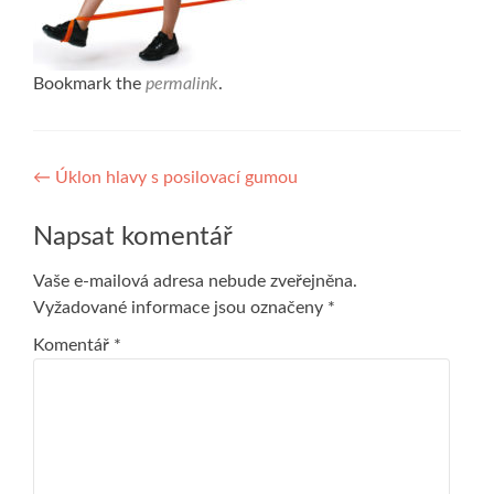
Bookmark the
permalink
.
Navigace
←
Úklon hlavy s posilovací gumou
pro
Napsat komentář
příspěvek
Vaše e-mailová adresa nebude zveřejněna.
Vyžadované informace jsou označeny
*
Komentář
*